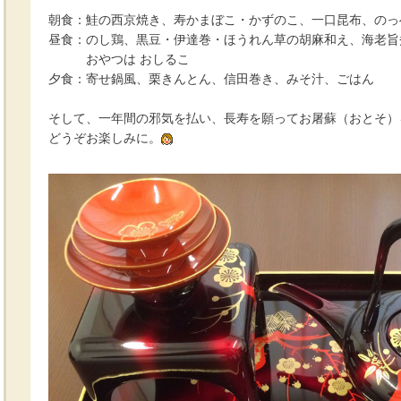
朝食：鮭の西京焼き、寿かまぼこ・かずのこ、一口昆布、のっ
昼食：のし鶏、黒豆・伊達巻・ほうれん草の胡麻和え、海老旨
おやつは おしるこ
夕食：寄せ鍋風、栗きんとん、信田巻き、みそ汁、ごはん
そして、一年間の邪気を払い、長寿を願ってお屠蘇（おとそ）
どうぞお楽しみに。