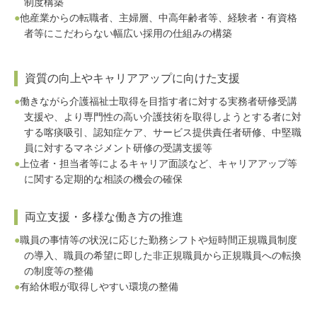
制度構築
●
他産業からの転職者、主婦層、中高年齢者等、経験者・有資格
者等にこだわらない幅広い採用の仕組みの構築
資質の向上やキャリアアップに向けた支援
●
働きながら介護福祉士取得を目指す者に対する実務者研修受講
支援や、より専門性の高い介護技術を取得しようとする者に対
する喀痰吸引、認知症ケア、サービス提供責任者研修、中堅職
員に対するマネジメント研修の受講支援等
●
上位者・担当者等によるキャリア面談など、キャリアアップ等
に関する定期的な相談の機会の確保
両立支援・多様な働き方の推進
●
職員の事情等の状況に応じた勤務シフトや短時間正規職員制度
の導入、職員の希望に即した非正規職員から正規職員への転換
の制度等の整備
●
有給休暇が取得しやすい環境の整備